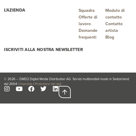
L'AZIENDA
Squadra
Modulo di
Offerte di
contatto
lavoro
Contatto
Domande
artista
frequenti
Blog
ISCRIVITI ALLA NOSTRA NEWSLETTER
© 2026 – DMD2 Digital Media Distribution AG. Servizi multimediali made in Switzerland
dal 2004 |
Impronta
|
Protezione dei dati