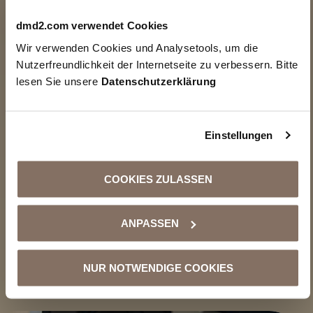
Wirkung von Hintergrundmusik? – Perfekt
dmd2.com verwendet Cookies
mit DMD2 Music
Wir verwenden Cookies und Analysetools, um die
15.07.2025
Nutzerfreundlichkeit der Internetseite zu verbessern. Bitte
lesen Sie unsere
Datenschutzerklärung
Musik wirkt – überall, wo wir sind.
Im
Video zeigt Daniel Schneider, Teilhaber und
CMO bei DMD2, wie Musik subtil, aber
kraftvoll unsere Wahrnehmung beeinflusst –
Einstellungen
egal ob im Hotel, im Wartezimmer oder im
Fitnessstudio.
Seine Beobachtung:
Jazz
COOKIES ZULASSEN
im Hotel schafft Wohlgefühl und Ankommen.
Dezente
ANPASSEN
WEITERLESEN
NUR NOTWENDIGE COOKIES