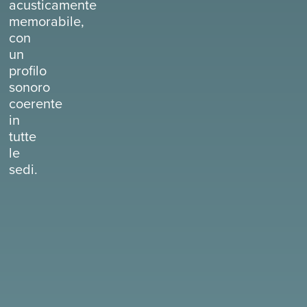
acusticamente
memorabile,
con
un
profilo
sonoro
coerente
in
tutte
le
sedi.