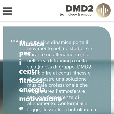
HEALTH
Musica
La musica dinamica porta il
movimento nel tuo studio, sia
per
durante un allenamento, sia
i
nell’area di training o nella
sala fitness di gruppo. DMD2
centri
Music offre ai centri fitness e
fitness:
alle palestre una soluzione
musicale professionale che
energia,
motiva, crea l’atmosfera e
motivazione
migliora l’esperienza di
allenamento. Conformi alla
e
legge, flessibili e controllabili a