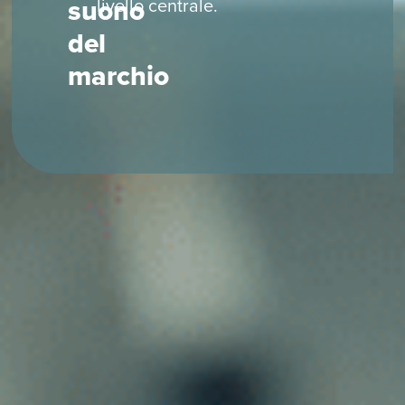
suono
livello centrale.
del
marchio