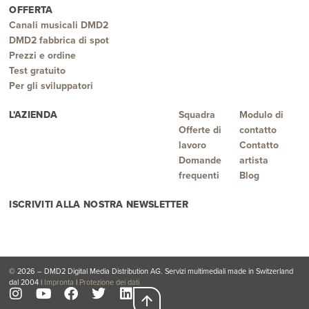
OFFERTA
Canali musicali DMD2
DMD2 fabbrica di spot
Prezzi e ordine
Test gratuito
Per gli sviluppatori
L'AZIENDA
Squadra
Modulo di
Offerte di
contatto
lavoro
Contatto
Domande
artista
frequenti
Blog
ISCRIVITI ALLA NOSTRA NEWSLETTER
© 2026 – DMD2 Digital Media Distribution AG. Servizi multimediali made in Switzerland
dal 2004 |
Impronta
|
Protezione dei dati