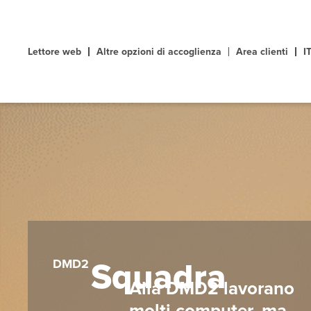
Lettore web
Altre opzioni di accoglienza
Area clienti
I
Squadra
DMD2
Alla DMD2 lavorano
molti computer, ma