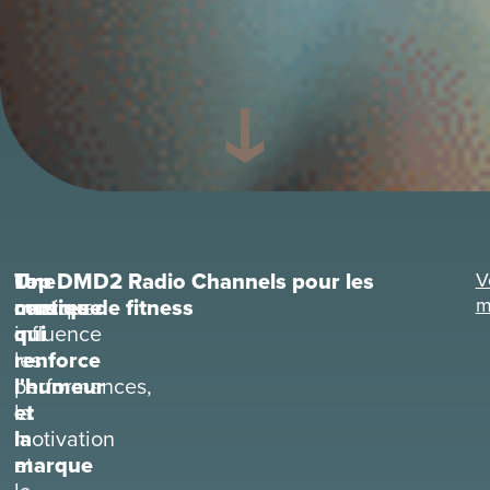
Une
La
Top DMD2 Radio Channels pour les
V
musique
musique
centres de fitness
m
qui
influence
renforce
les
l'humeur
performances,
et
la
la
motivation
marque
et