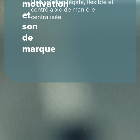
motivation
Une solution légale, flexible et
contrôlable de manière
et
centralisée.
son
de
marque