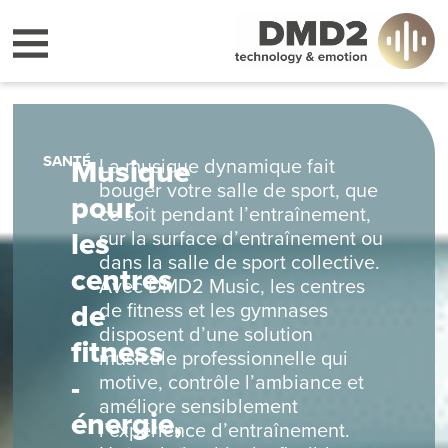
SANTÉ
Musique
La musique dynamique fait
bouger votre salle de sport, que
pour
ce soit pendant l’entraînement,
les
sur la surface d’entraînement ou
dans la salle de sport collective.
centres
Avec DMD2 Music, les centres
de
de fitness et les gymnases
disposent d’une solution
fitness
musicale professionnelle qui
-
motive, contrôle l’ambiance et
améliore sensiblement
énergie,
l’expérience d’entraînement.