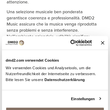
attenzione.
Una selezione musicale ben ponderata
garantisce coerenza e professionalità. DMD2
Music assicura che la musica venga riprodotta
senza problemi e senza interferenze.
Nell’ambiente aziendale, udibilità significa:
drammaturgia metodica del programma senza
brusche interruzioni o fluttuazioni di volume. Se
la musica scorre in modo udibile, non troppo alta
o troppo bassa, e si adatta all’ambiente
dmd2.com verwendet Cookies
circostante, aumenta la soddisfazione del cliente.
Wir verwenden Cookies und Analysetools, um die
Una musica di sottofondo piacevole, arricchita da
Nutzerfreundlichkeit der Internetseite zu verbessern.
annunci se necessario, aiuta i clienti a capire le
Bitte lesen Sie unsere
Datenschutzerklärung
informazioni o gli annunci importanti e a sentirsi
a proprio agio.
Einstellungen
Nel complesso, la giusta scelta della musica e
della presentazione contribuisce a creare un