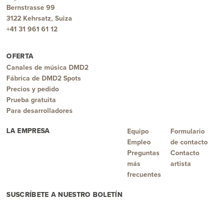
Bernstrasse 99
3122 Kehrsatz, Suiza
+41 31 961 61 12
OFERTA
Canales de música DMD2
Fábrica de DMD2 Spots
Precios y pedido
Prueba gratuita
Para desarrolladores
LA EMPRESA
Equipo
Formulario
Empleo
de contacto
Preguntas
Contacto
más
artista
frecuentes
SUSCRÍBETE A NUESTRO BOLETÍN