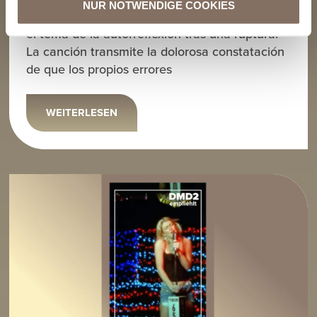
NUR NOTWENDIGE COOKIES
estilo introspectivo, Clide arroja luz aquí sobre
el tema de la autorreflexión tras una ruptura.
La canción transmite la dolorosa constatación
de que los propios errores
WEITERLESEN