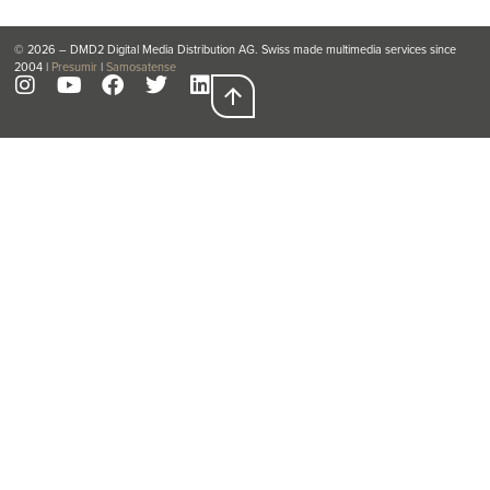
© 2026 – DMD2 Digital Media Distribution AG. Swiss made multimedia services since
2004 |
Presumir
|
Samosatense