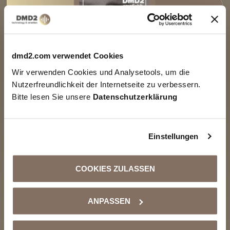
dmd2.com verwendet Cookies
Wir verwenden Cookies und Analysetools, um die
Nutzerfreundlichkeit der Internetseite zu verbessern.
Bitte lesen Sie unsere
Datenschutzerklärung
Einstellungen
DMD2 Recomienda: Clide – «Beautiful
Girl»
COOKIES ZULASSEN
28 DE OCTUBRE DE 2024
Con su nuevo single «Beautiful Girl», el
ANPASSEN
cantautor berlinés Clide demuestra una vez
más su capacidad para describir musicalmente
profundidades emocionales. Conocido por su