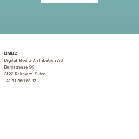
DMD2
Digital Media Distribution AG
Bernstrasse 99
3122 Kehrsatz, Suiza
+41 31 961 61 12
OFERTA
Canales de música DMD2
Fábrica de DMD2 Spots
Precios y pedido
Prueba gratuita
Para desarrolladores