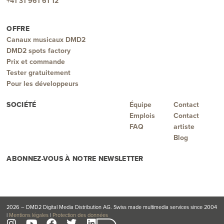
+41 31 961 61 12
OFFRE
Canaux musicaux DMD2
DMD2 spots factory
Prix et commande
Tester gratuitement
Pour les développeurs
SOCIÉTÉ
Équipe
Contact
Emplois
Contact
FAQ
artiste
Blog
ABONNEZ-VOUS À NOTRE NEWSLETTER
2026 – DMD2 Digital Media Distribution AG. Swiss made multimedia services since 2004
|
Mentions légales
|
Protection des données