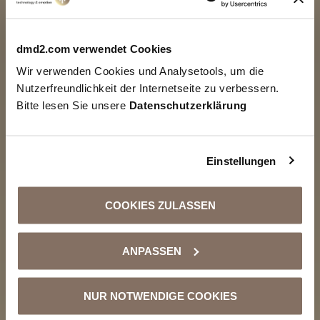
dmd2.com verwendet Cookies
Wir verwenden Cookies und Analysetools, um die
Nutzerfreundlichkeit der Internetseite zu verbessern.
Bitte lesen Sie unsere
Datenschutzerklärung
DMD2 Music – La grande interview dans
Gastrojoural
Einstellungen
2 MAI 2025
« Le maître du fond sonore » – c’est l’histoire à
COOKIES ZULASSEN
la une du dernier Gastrojournal. Elle est
consacrée à la musique dans les
ANPASSEN
établissements de restauration. Alex Dal Farra,
CEO de DMD2, décrit dans une interview de
plusieurs pages le mode d’action de la
NUR NOTWENDIGE COOKIES
musique de fond, les détails