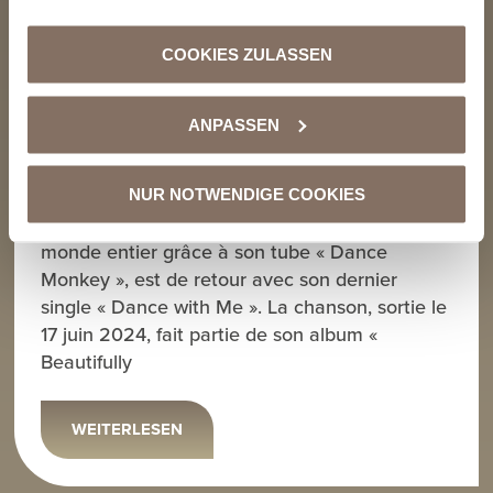
COOKIES ZULASSEN
DMD2 recommande : Tones and I – «
Dance with Me »
ANPASSEN
15 AOÛT 2024
Tones and I, la chanteuse et compositrice
NUR NOTWENDIGE COOKIES
australienne qui s’est fait connaître dans le
monde entier grâce à son tube « Dance
Monkey », est de retour avec son dernier
single « Dance with Me ». La chanson, sortie le
17 juin 2024, fait partie de son album «
Beautifully
WEITERLESEN