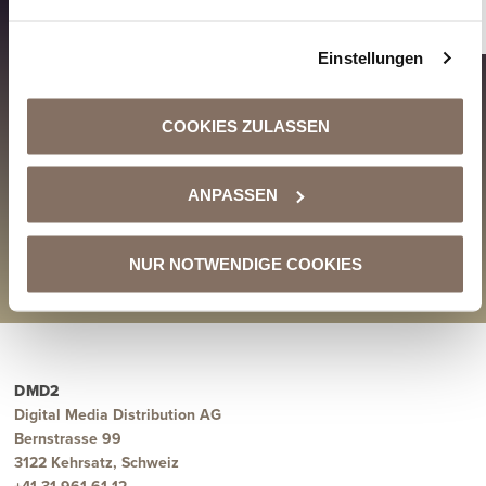
Einstellungen
COOKIES ZULASSEN
VORIGER BEITRAG
NÄCHSTER BEITRAG
Music Talk Interview mit Oesch’s die Dritten
DMD2 Empfiehlt: Jungle – „Keep Me Satisfied“
ANPASSEN
ZURÜCK ZU ALLEN BLOGPOSTS
NUR NOTWENDIGE COOKIES
DMD2
Digital Media Distribution AG
Bernstrasse 99
3122 Kehrsatz, Schweiz