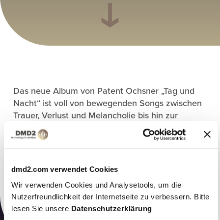
Das neue Album von Patent Ochsner „Tag und
Nacht“ ist voll von bewegenden Songs zwischen
Trauer, Verlust und Melancholie bis hin zur
Freude und Ausgelassenheit. Am
Erscheinungstag war Büne Huber bei DMD2 zu
Gast und spricht im Music Talk über das Werk, in
das er sämtliche Emotionen gesteckt hat.
dmd2.com verwendet Cookies
Hier geht’s zum
Music Talk
Wir verwenden Cookies und Analysetools, um die
–
Nutzerfreundlichkeit der Internetseite zu verbessern. Bitte
lesen Sie unsere
Datenschutzerklärung