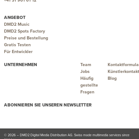
+41 31 961 61 12
ANGEBOT
DMD2 Music
DMD2 Spots Factory
Preise und Bestellung
Gratis Testen
Für Entwickler
UNTERNEHMEN
Team
Kontaktformula
Jobs
Künstlerkontak
Häufig
Blog
gestellte
Fragen
ABONNIEREN SIE UNSEREN NEWSLETTER
© 2026 – DMD2 Digital Media Distribution AG. Swiss made multimedia services since