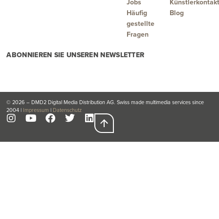
Jobs
Künstlerkontak
Häufig
Blog
gestellte
Fragen
ABONNIEREN SIE UNSEREN NEWSLETTER
© 2026 – DMD2 Digital Media Distribution AG. Swiss made multimedia services since
2004 |
Impressum
|
Datenschutz