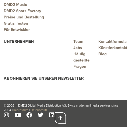
DMD2 Music
DMD2 Spots Factory
Preise und Bestellung
Gratis Testen
Für Entwickler
UNTERNEHMEN
Team
Kontaktformula
Jobs
Künstlerkontak
Häufig
Blog
gestellte
Fragen
ABONNIEREN SIE UNSEREN NEWSLETTER
© 2026 – DMD2 Digital Media Distribution AG. Swiss made multimedia services since
2004 |
Impressum
|
Datenschutz