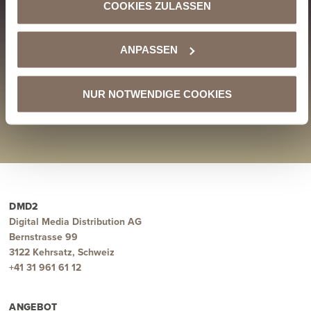
COOKIES ZULASSEN
ANPASSEN
VORIGER BEITRAG
NÄCHSTER BEITRAG
DMD2 empfiehlt: BOY LOCO „Slow Dancing“
Welche Lizenzen für Hintergrundmusik in öffentlichen Räumen? Informationsschreiben von SWISSPERFORM und AUDION
NUR NOTWENDIGE COOKIES
ZURÜCK ZU ALLEN BLOGPOSTS
DMD2
Digital Media Distribution AG
Bernstrasse 99
3122 Kehrsatz, Schweiz
+41 31 961 61 12
ANGEBOT